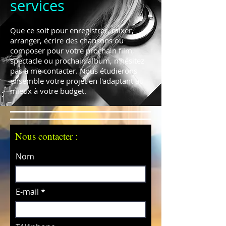
services
Que ce soit pour enregistrer, mixer,
arranger, écrire des chansons ou
composer pour votre prochain film,
spectacle ou prochain album, n'hésitez
pas à me contacter. Nous étudierons
ensemble votre projet en l'adaptant au
mieux à votre budget.
Nous contacter :
Nom
E-mail