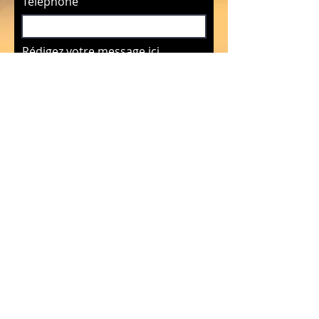
Téléphone
Rédigez votre message ici...
Envoyer
© 2020 par Pascal Rinaldi. Créé
avec
Wix.com
pascal.rinaldi@bluewin.ch