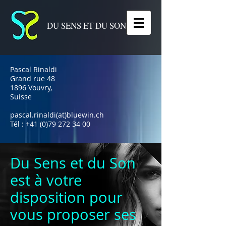
DU SENS ET DU SON
Pascal Rinaldi
Grand rue 48
1896 Vouvry,
Suisse
pascal.rinaldi(at)bluewin.ch
Tél :
+41 (0)79 272 34 00
Du Sens et du Son
est à votre
disposition pour
vous proposer ses